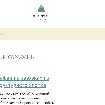
0
ТОВАР(ОВ)
В КОРЗИНУ
НИИ
ИКИ САРАФАНЫ
афан на завязках из
руктурного хлопка
фан из структурной хлопковой
ткани,имеет внутренние
.Сочетается с практически любым