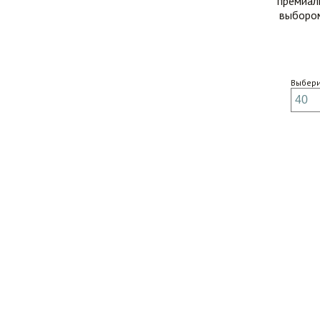
премиаль
выбором
Выбери