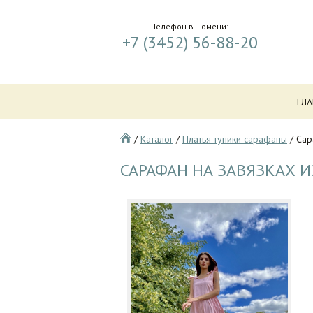
Телефон в Тюмени:
+7 (3452) 56-88-20
ГЛ
/
Каталог
/
Платья туники сарафаны
/
Сар
САРАФАН НА ЗАВЯЗКАХ 