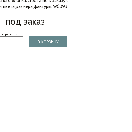
ного хлопка. Доступно к заказу с
 цвета,размера,фактуры. W6093
под заказ
те размер:
В КОРЗИНУ